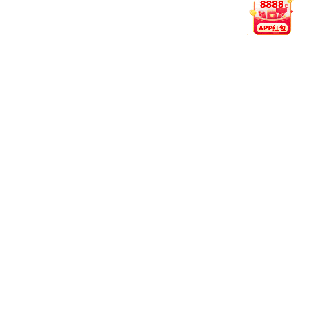
澳波在利雅得胜利的目标明确：全力争冠沙
在沙特利雅得，澳波执掌的胜利队正朝着争冠的目标全力以
赴。作为一...
2026-07-25