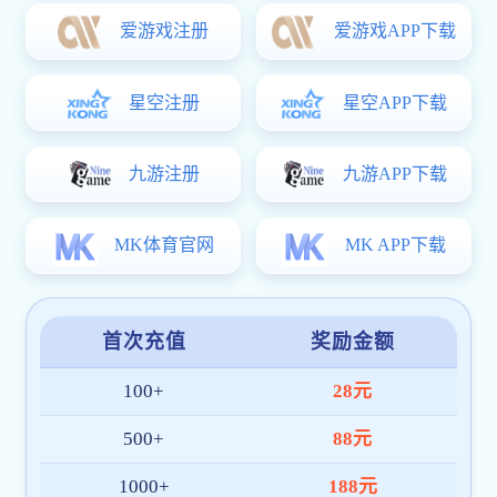
肩膀疼痛是现代人普遍面临的一种健康问题，其原因
多样，涉及到生活方式、工作习惯以及身体的结构性
因素等。里德在其研究中提到，肩膀的软弱并非偶
然，而是身体经历疼痛后恢复的必经之路。他强调了
理解肩膀疼痛的重要性，以及如何通过科学的方法来
促进康复。本文将从四个方面详细探讨这个话题，包
括肩膀疼痛的成因、软弱与功能的关系、恢复策略以
及心理因素对康复的影响，以期为读者提供一个全面
的视角和实用建议。
1、肩膀疼痛的成因