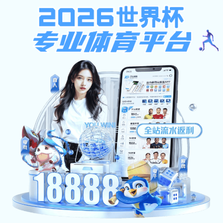
注册入口
贝博在线官网
APP与网页版入
口｜畅享全球体育赛事与数据
服务
欢迎访问
贝博在线官网
，提供全面覆盖足球、
篮球、电竞等项目的赛事资讯与数据内容， 支
持
APP下载
与
网页使用
，每日同步更新千场比
赛，聚焦热门体育内容， 助您轻松获取赛事动
态，掌握比赛节奏。